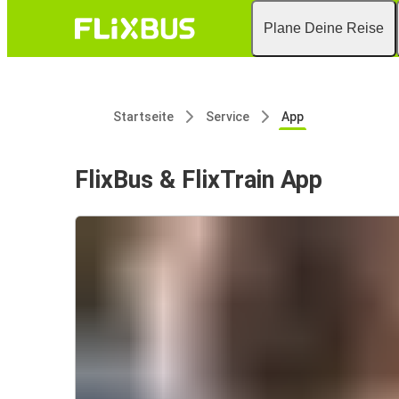
Plane Deine Reise
Startseite
Service
App
FlixBus & FlixTrain App