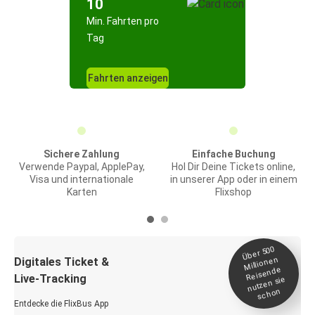
10
Min. Fahrten pro
Tag
Fahrten anzeigen
Sichere Zahlung
Einfache Buchung
Verwende Paypal, ApplePay,
Hol Dir Deine Tickets online,
Visa und internationale
in unserer App oder in einem
Karten
Flixshop
Über 500
Millionen
Digitales Ticket &
Reisende
Live-Tracking
nutzen sie
schon
Entdecke die FlixBus App