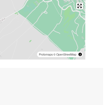
Protomaps
©
OpenStreetMap