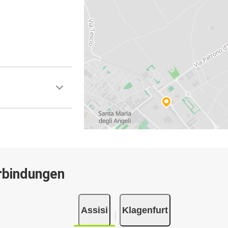
rbindungen
Assisi
Klagenfurt