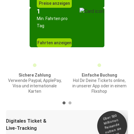
Preise anzeigen
1
Min. Fahrten pro
Tag
Fahrten anzeigen
Sichere Zahlung
Einfache Buchung
Verwende Paypal, ApplePay,
Hol Dir Deine Tickets online,
Visa und internationale
in unserer App oder in einem
Karten
Flixshop
Über 500
Millionen
Digitales Ticket &
Reisende
Live-Tracking
nutzen sie