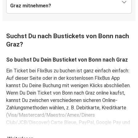
Graz mitnehmen?
Suchst Du nach Bustickets von Bonn nach
Graz?
So buchst Du Dein Busticket von Bonn nach Graz
Ein Ticket bei FlixBus zu buchen ist ganz einfach einfach:
Auf dieser Seite oder in der kostenlosen FlixBus App
kannst Du Deine Buchung mit wenigen Klicks abschließen.
Wenn Du Dein Ticket von Bonn nach Graz online kaufst,
kannst Du zwischen verschiedenen sicheren Online-
Zahlungsmethoden wählen, z. B. Debitkarte, Kreditkarte
(Visa/Mastercard/Maestro/Amex/Diners
Club/JCB/Discover) Carte Bleue, PayPal, Google Pay und
Apple Pay. Alternativ kannst Du an Bord oder an einer
Verkaufsstelle in bar bezahlen.