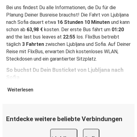
Bei uns findest Du alle Informationen, die Du für die
Planung Deiner Busreise brauchst! Die Fahrt von Ljubljana
nach Sofia dauert etwa
16 Stunden 10 Minuten
und kann
schon ab
63,98 €
kosten. Der erste Bus fährt um
01:20
and the last bus leaves at
22:55
los. FlixBus betreibt
täglich
3 Fahrten
zwischen Ljubljana und Sofia. Auf Deiner
Reise mit FlixBus, erwarten Dich kostenloses WLAN,
Steckdosen und ein garantierter Sitzplatz.
So buchst Du Dein Busticket von Ljubljana nach
Sofia
Ein Ticket bei FlixBus zu buchen ist ganz einfach einfach:
Weiterlesen
Auf dieser Seite oder in der kostenlosen FlixBus App
kannst Du Deine Buchung mit wenigen Klicks abschließen.
Wenn Du Dein Ticket von Ljubljana nach Sofia online
kaufst, kannst Du zwischen verschiedenen sicheren
Entdecke weitere beliebte Verbindungen
Online-Zahlungsmethoden wählen, z. B. Debitkarte,
Kreditkarte (Visa/Mastercard/Maestro/Amex/Diners