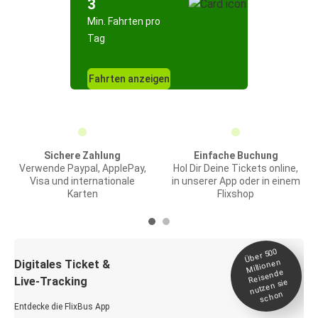
3
Min. Fahrten pro
Tag
Fahrten anzeigen
Sichere Zahlung
Einfache Buchung
Verwende Paypal, ApplePay,
Hol Dir Deine Tickets online,
Visa und internationale
in unserer App oder in einem
Karten
Flixshop
Über 500
Millionen
Digitales Ticket &
Reisende
Live-Tracking
nutzen sie
schon
Entdecke die FlixBus App