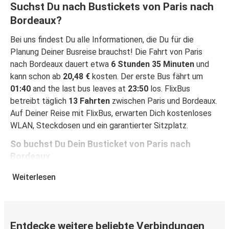
Suchst Du nach Bustickets von Paris nach
Bordeaux?
Bei uns findest Du alle Informationen, die Du für die
Planung Deiner Busreise brauchst! Die Fahrt von Paris
nach Bordeaux dauert etwa
6 Stunden 35 Minuten
und
kann schon ab
20,48 €
kosten. Der erste Bus fährt um
01:40
and the last bus leaves at
23:50
los. FlixBus
betreibt täglich
13 Fahrten
zwischen Paris und Bordeaux.
Auf Deiner Reise mit FlixBus, erwarten Dich kostenloses
WLAN, Steckdosen und ein garantierter Sitzplatz.
So buchst Du Dein Busticket von Paris nach
Bordeaux
Ein Ticket bei FlixBus zu buchen ist ganz einfach einfach:
Weiterlesen
Auf dieser Seite oder in der kostenlosen FlixBus App
kannst Du Deine Buchung mit wenigen Klicks abschließen.
Wenn Du Dein Ticket von Paris nach Bordeaux online
kaufst, kannst Du zwischen verschiedenen sicheren
Entdecke weitere beliebte Verbindungen