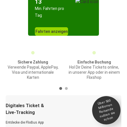
13
Min. Fahrten pro
Tag
Fahrten anzeigen
Sichere Zahlung
Einfache Buchung
Verwende Paypal, ApplePay,
Hol Dir Deine Tickets online,
Visa und internationale
in unserer App oder in einem
Karten
Flixshop
Über 500
Millionen
Digitales Ticket &
Reisende
Live-Tracking
nutzen sie
schon
Entdecke die FlixBus App