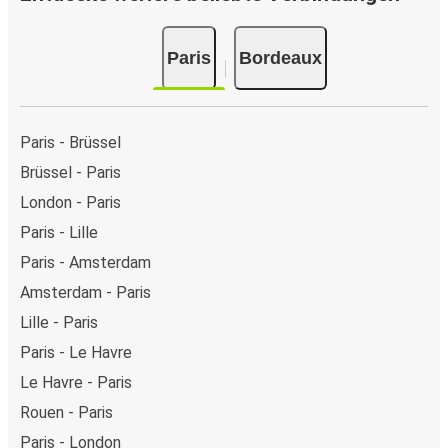
Online-Zahlungsmethoden wählen, z. B. Debitkarte,
Kreditkarte (Visa/Mastercard/Maestro/Amex/Diners
Paris
Bordeaux
Club/JCB/Discover) Carte Bleue, PayPal, Google Pay und
Apple Pay. Alternativ kannst Du an Bord oder an einer
Verkaufsstelle in bar bezahlen.
Paris - Brüssel
Brüssel - Paris
London - Paris
Paris - Lille
Paris - Amsterdam
Amsterdam - Paris
Lille - Paris
Paris - Le Havre
Le Havre - Paris
Rouen - Paris
Paris - London