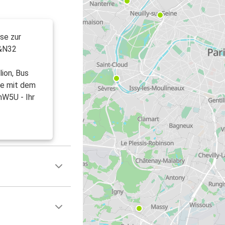
ise zur
4&N32
lion, Bus
ie mit dem
nW5U - Ihr