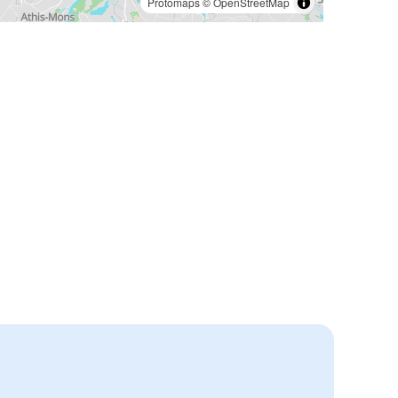
Protomaps
©
OpenStreetMap