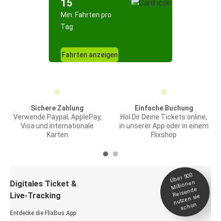
15
Min. Fahrten pro
Tag
Fahrten anzeigen
Sichere Zahlung
Einfache Buchung
Verwende Paypal, ApplePay,
Hol Dir Deine Tickets online,
Visa und internationale
in unserer App oder in einem
Karten
Flixshop
Über 500
Millionen
Digitales Ticket &
Reisende
Live-Tracking
nutzen sie
schon
Entdecke die FlixBus App