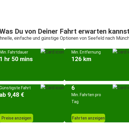
Was Du von Deiner Fahrt erwarten kanns
hnelle, einfache und günstige Optionen von Seefeld nach Münc
Min. Fahrtdauer
Min. Entfernung
1 hr 50 mins
126 km
6
Günstigste Fahrt
ab 9,48 €
Min. Fahrten pro
Tag
Preise anzeigen
Fahrten anzeigen