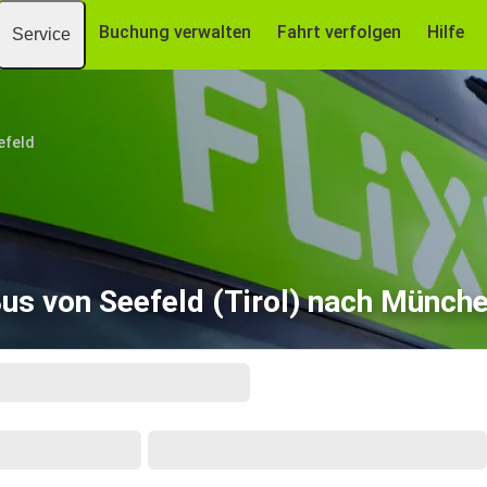
Buchung verwalten
Fahrt verfolgen
Hilfe
Service
efeld
us von Seefeld (Tirol) nach Münch