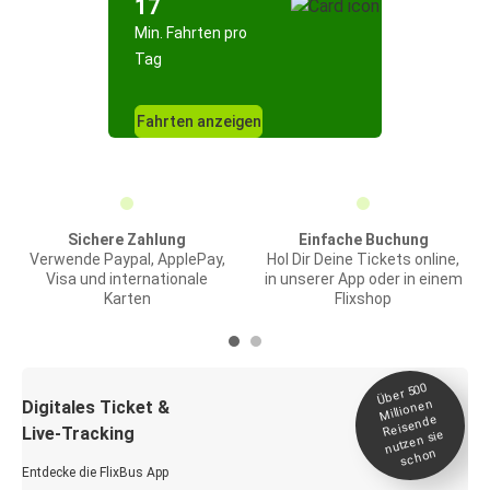
17
Min. Fahrten pro
Tag
Fahrten anzeigen
Sichere Zahlung
Einfache Buchung
Verwende Paypal, ApplePay,
Hol Dir Deine Tickets online,
Visa und internationale
in unserer App oder in einem
Karten
Flixshop
Über 500
Millionen
Digitales Ticket &
Reisende
Live-Tracking
nutzen sie
schon
Entdecke die FlixBus App