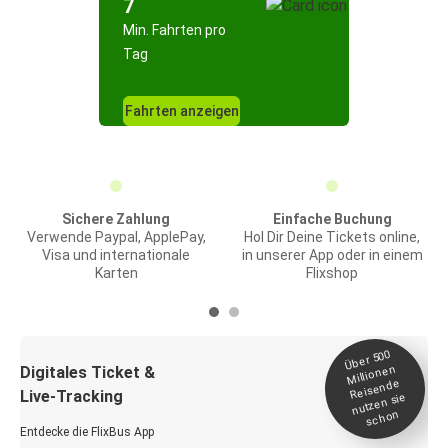
7
Min. Fahrten pro
Tag
Fahrten anzeigen
Sichere Zahlung
Einfache Buchung
Verwende Paypal, ApplePay,
Hol Dir Deine Tickets online,
Visa und internationale
in unserer App oder in einem
Karten
Flixshop
Über 500
Millionen
Digitales Ticket &
Reisende
Live-Tracking
nutzen sie
schon
Entdecke die FlixBus App