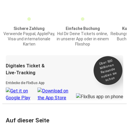
Sichere Zahlung
Einfache Buchung
Kun
Verwende Paypal, ApplePay,
Hol Dir Deine Tickets online,
Reibungs
Visa und internationale
in unserer App oder in einem
Buchen
Karten
Flixshop
Über 500
Millionen
Digitales Ticket &
Reisende
Live-Tracking
nutzen sie
schon
Entdecke die FlixBus App
Auf dieser Seite