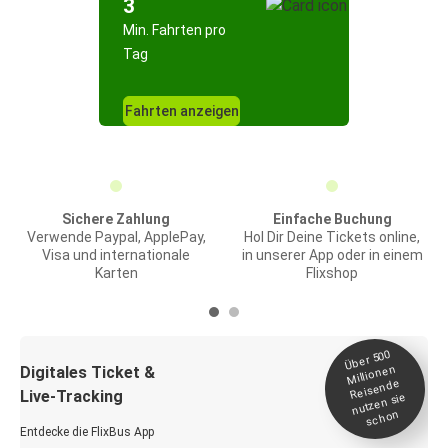
3
Min. Fahrten pro
Tag
Fahrten anzeigen
Sichere Zahlung
Einfache Buchung
Verwende Paypal, ApplePay,
Hol Dir Deine Tickets online,
Visa und internationale
in unserer App oder in einem
Karten
Flixshop
Über 500
Millionen
Digitales Ticket &
Reisende
Live-Tracking
nutzen sie
schon
Entdecke die FlixBus App