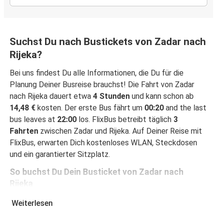
Suchst Du nach Bustickets von Zadar nach
Rijeka?
Bei uns findest Du alle Informationen, die Du für die
Planung Deiner Busreise brauchst! Die Fahrt von Zadar
nach Rijeka dauert etwa
4 Stunden
und kann schon ab
14,48 €
kosten. Der erste Bus fährt um
00:20
and the last
bus leaves at
22:00
los. FlixBus betreibt täglich
3
Fahrten
zwischen Zadar und Rijeka. Auf Deiner Reise mit
FlixBus, erwarten Dich kostenloses WLAN, Steckdosen
und ein garantierter Sitzplatz.
So buchst Du Dein Busticket von Zadar nach
Rijeka
Ein Ticket bei FlixBus zu buchen ist ganz einfach einfach:
Weiterlesen
Auf dieser Seite oder in der kostenlosen FlixBus App