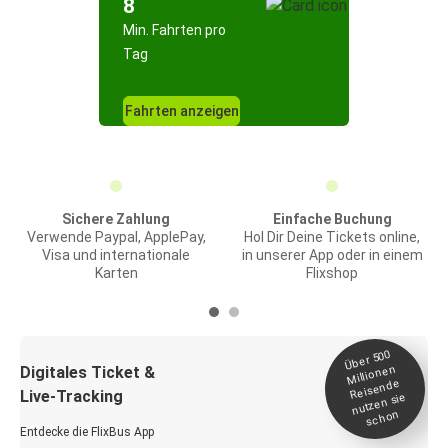
8
Min. Fahrten pro
Tag
Fahrten anzeigen
Sichere Zahlung
Einfache Buchung
Verwende Paypal, ApplePay,
Hol Dir Deine Tickets online,
Visa und internationale
in unserer App oder in einem
Karten
Flixshop
Über 500
Millionen
Digitales Ticket &
Reisende
Live-Tracking
nutzen sie
schon
Entdecke die FlixBus App