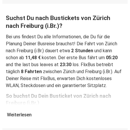
Suchst Du nach Bustickets von Zürich
nach Freiburg (i.Br.)?
Bei uns findest Du alle Informationen, die Du für die
Planung Deiner Busreise brauchst! Die Fahrt von Zürich
nach Freiburg (i.Br.) dauert etwa
2 Stunden
und kann
schon ab
11,48 €
kosten. Der erste Bus fährt um
05:20
and the last bus leaves at
23:30
los. FlixBus betreibt
täglich
8 Fahrten
zwischen Zürich und Freiburg (i.Br.). Auf
Deiner Reise mit FlixBus, erwarten Dich kostenloses
WLAN, Steckdosen und ein garantierter Sitzplatz.
So buchst Du Dein Busticket von Zürich nach
Freiburg (i.Br.)
Ein Ticket bei FlixBus zu buchen ist ganz einfach einfach:
Weiterlesen
Auf dieser Seite oder in der kostenlosen FlixBus App
kannst Du Deine Buchung mit wenigen Klicks abschließen.