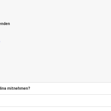
enden
elina mitnehmen?