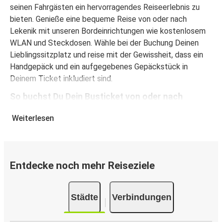
seinen Fahrgästen ein hervorragendes Reiseerlebnis zu
bieten. Genieße eine bequeme Reise von oder nach
Lekenik mit unseren Bordeinrichtungen wie kostenlosem
WLAN und Steckdosen. Wähle bei der Buchung Deinen
Lieblingssitzplatz und reise mit der Gewissheit, dass ein
Handgepäck und ein aufgegebenes Gepäckstück in
Deinem Ticket inkludiert sind.
So buchst Du Dein Busticket von oder nach
Lekenik
Weiterlesen
Die Buchung eines Tickets bei FlixBus ist ganz einfach:
Auf dieser Website oder in der kostenlosen FlixBus App
kannst Du Deine Buchung mit wenigen Klicks abschließen.
Wenn Du Dein Ticket von oder nach Lekenik online kaufst,
Entdecke noch mehr Reiseziele
kannst Du zwischen verschiedenen sicheren Online-
Zahlungsmethoden wählen, z. B. Debitkarte, Kreditkarte
Städte
Verbindungen
(Visa/Mastercard/Maestro/Amex/Diners
Club/JCB/Discover) Carte Bleue, PayPal, Google Pay und
Apple Pay. Alternativ kannst Du an Bord oder an einer