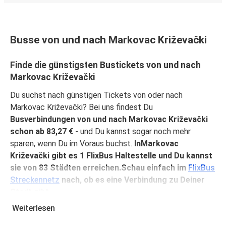
Busse von und nach Markovac Križevački
Finde die günstigsten Bustickets von und nach
Markovac Križevački
Du suchst nach günstigen Tickets von oder nach
Markovac Križevački? Bei uns findest Du
Busverbindungen von und nach Markovac Križevački
schon ab 83,27 €
- und Du kannst sogar noch mehr
sparen, wenn Du im Voraus buchst.
InMarkovac
Križevački gibt es 1 FlixBus Haltestelle und Du kannst
sie von 83 Städten erreichen.Schau einfach im
FlixBus
Streckennetz
nach, ob es eine Verbindung zu Deiner
Stadt gibt.
Weiterlesen
Warum mit FlixBus von oder nach Markovac
Križevački reisen?