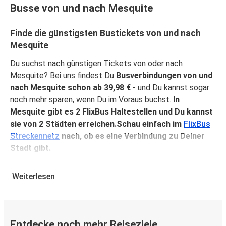
Busse von und nach Mesquite
Finde die günstigsten Bustickets von und nach
Mesquite
Du suchst nach günstigen Tickets von oder nach
Mesquite? Bei uns findest Du
Busverbindungen von und
nach Mesquite schon ab 39,98 €
- und Du kannst sogar
noch mehr sparen, wenn Du im Voraus buchst.
In
Mesquite gibt es 2 FlixBus Haltestellen und Du kannst
sie von 2 Städten erreichen.Schau einfach im
FlixBus
Streckennetz
nach, ob es eine Verbindung zu Deiner
Stadt gibt.
Warum mit FlixBus von oder nach Mesquite
Weiterlesen
reisen?
FlixBus verbindet Erschwinglichkeit mit Komfort, um
seinen Fahrgästen ein hervorragendes Reiseerlebnis zu
bieten. Genieße eine bequeme Reise von oder nach
Entdecke noch mehr Reiseziele