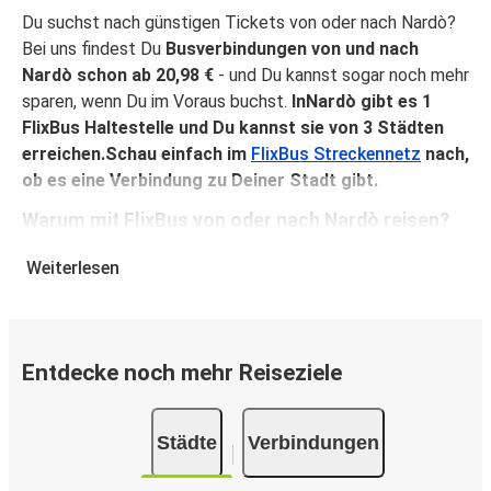
Du suchst nach günstigen Tickets von oder nach Nardò?
Bei uns findest Du
Busverbindungen von und nach
Nardò schon ab 20,98 €
- und Du kannst sogar noch mehr
sparen, wenn Du im Voraus buchst.
InNardò gibt es 1
FlixBus Haltestelle und Du kannst sie von 3 Städten
erreichen.Schau einfach im
FlixBus Streckennetz
nach,
ob es eine Verbindung zu Deiner Stadt gibt.
Warum mit FlixBus von oder nach Nardò reisen?
FlixBus verbindet Erschwinglichkeit mit Komfort, um
Weiterlesen
seinen Fahrgästen ein hervorragendes Reiseerlebnis zu
bieten. Genieße eine bequeme Reise von oder nach Nardò
mit unseren Bordeinrichtungen wie kostenlosem WLAN
und Steckdosen. Wähle bei der Buchung Deinen
Entdecke noch mehr Reiseziele
Lieblingssitzplatz und reise mit der Gewissheit, dass ein
Handgepäck und ein aufgegebenes Gepäckstück in
Städte
Verbindungen
Deinem Ticket inkludiert sind.
So buchst Du Dein Busticket von oder nach Nardò