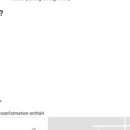
?
L
essinformation enthält.