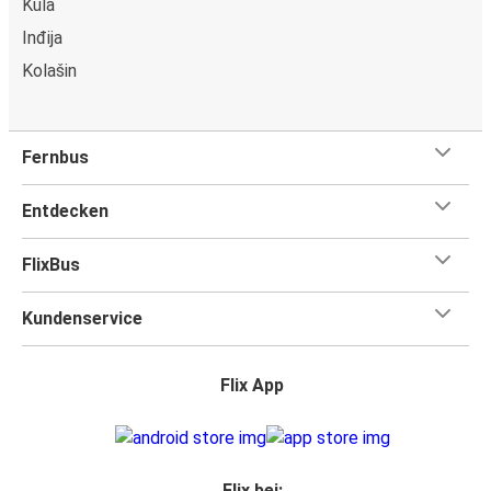
Kula
Inđija
Kolašin
Fernbus
Entdecken
FlixBus
Kundenservice
Flix App
Flix bei: