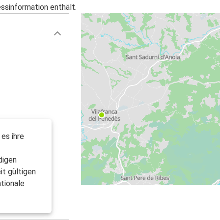
essinformation enthält.
 es ihre
digen
it gültigen
tionale