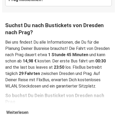
Suchst Du nach Bustickets von Dresden
nach Prag?
Bei uns findest Du alle Informationen, die Du für die
Planung Deiner Busreise brauchst! Die Fahrt von Dresden
nach Prag dauert etwa
1 Stunde 45 Minuten
und kann
schon ab
14,98 €
kosten. Der erste Bus fährt um
00:30
and the last bus leaves at
23:50
los. FlixBus betreibt
täglich
29 Fahrten
zwischen Dresden und Prag. Auf
Deiner Reise mit FlixBus, erwarten Dich kostenloses
WLAN, Steckdosen und ein garantierter Sitzplatz.
So buchst Du Dein Busticket von Dresden nach
Prag
Ein Ticket bei FlixBus zu buchen ist ganz einfach einfach:
Weiterlesen