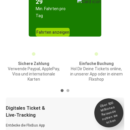
29
Min. Fahrten pro
Tag
Fahrten anzeigen
Sichere Zahlung
Einfache Buchung
Verwende Paypal, ApplePay,
Hol Dir Deine Tickets online,
Visa und internationale
in unserer App oder in einem
Karten
Flixshop
Über 500
Millionen
Digitales Ticket &
Reisende
Live-Tracking
nutzen sie
schon
Entdecke die FlixBus App