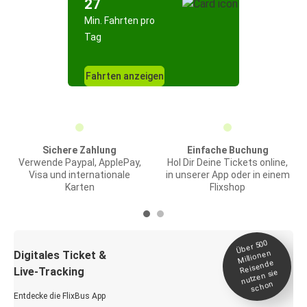
27
Min. Fahrten pro
Tag
Fahrten anzeigen
Sichere Zahlung
Einfache Buchung
Verwende Paypal, ApplePay,
Hol Dir Deine Tickets online,
Visa und internationale
in unserer App oder in einem
Karten
Flixshop
Über 500
Millionen
Digitales Ticket &
Reisende
Live-Tracking
nutzen sie
schon
Entdecke die FlixBus App