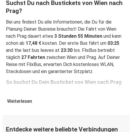
Suchst Du nach Bustickets von Wien nach
Prag?
Bei uns findest Du alle Informationen, die Du für die
Planung Deiner Busreise brauchst! Die Fahrt von Wien
nach Prag dauert etwa
3 Stunden 55 Minuten
und kann
schon ab
17,48 €
kosten. Der erste Bus fährt um
03:25
and the last bus leaves at
23:30
los. FlixBus betreibt
täglich
27 Fahrten
zwischen Wien und Prag. Auf Deiner
Reise mit FlixBus, erwarten Dich kostenloses WLAN,
Steckdosen und ein garantierter Sitzplatz.
So buchst Du Dein Busticket von Wien nach Prag
Ein Ticket bei FlixBus zu buchen ist ganz einfach einfach:
Auf dieser Seite oder in der kostenlosen FlixBus App
Weiterlesen
kannst Du Deine Buchung mit wenigen Klicks abschließen.
Wenn Du Dein Ticket von Wien nach Prag online kaufst,
kannst Du zwischen verschiedenen sicheren Online-
Zahlungsmethoden wählen, z. B. Debitkarte, Kreditkarte
Entdecke weitere beliebte Verbindungen