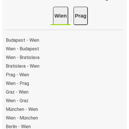
(Visa/Mastercard/Maestro/Amex/Diners
Club/JCB/Discover) Carte Bleue, PayPal, Google Pay und
Wien
Prag
Apple Pay. Alternativ kannst Du an Bord oder an einer
Verkaufsstelle in bar bezahlen.
Budapest - Wien
Wien - Budapest
Wien - Bratislava
Bratislava - Wien
Prag - Wien
Wien - Prag
Graz - Wien
Wien - Graz
München - Wien
Wien - München
Berlin - Wien