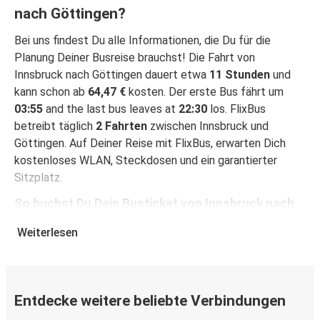
nach Göttingen?
Bei uns findest Du alle Informationen, die Du für die
Planung Deiner Busreise brauchst! Die Fahrt von
Innsbruck nach Göttingen dauert etwa
11 Stunden
und
kann schon ab
64,47 €
kosten. Der erste Bus fährt um
03:55
and the last bus leaves at
22:30
los. FlixBus
betreibt täglich
2 Fahrten
zwischen Innsbruck und
Göttingen. Auf Deiner Reise mit FlixBus, erwarten Dich
kostenloses WLAN, Steckdosen und ein garantierter
Sitzplatz.
So buchst Du Dein Busticket von Innsbruck nach
Göttingen
Weiterlesen
Ein Ticket bei FlixBus zu buchen ist ganz einfach einfach:
Auf dieser Seite oder in der kostenlosen FlixBus App
kannst Du Deine Buchung mit wenigen Klicks abschließen.
Wenn Du Dein Ticket von Innsbruck nach Göttingen online
Entdecke weitere beliebte Verbindungen
kaufst, kannst Du zwischen verschiedenen sicheren