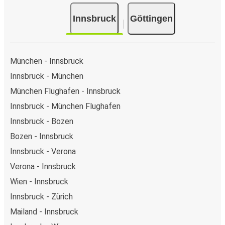
Online-Zahlungsmethoden wählen, z. B. Debitkarte,
Innsbruck
Göttingen
Kreditkarte (Visa/Mastercard/Maestro/Amex/Diners
Club/JCB/Discover) Carte Bleue, PayPal, Google Pay und
Apple Pay. Alternativ kannst Du an Bord oder an einer
Verkaufsstelle in bar bezahlen.
München - Innsbruck
Innsbruck - München
München Flughafen - Innsbruck
Innsbruck - München Flughafen
Innsbruck - Bozen
Bozen - Innsbruck
Innsbruck - Verona
Verona - Innsbruck
Wien - Innsbruck
Innsbruck - Zürich
Mailand - Innsbruck