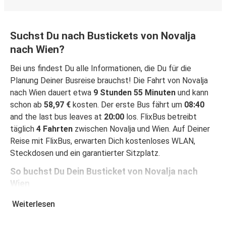
Suchst Du nach Bustickets von Novalja
nach Wien?
Bei uns findest Du alle Informationen, die Du für die
Planung Deiner Busreise brauchst! Die Fahrt von Novalja
nach Wien dauert etwa
9 Stunden 55 Minuten
und kann
schon ab
58,97 €
kosten. Der erste Bus fährt um
08:40
and the last bus leaves at
20:00
los. FlixBus betreibt
täglich
4 Fahrten
zwischen Novalja und Wien. Auf Deiner
Reise mit FlixBus, erwarten Dich kostenloses WLAN,
Steckdosen und ein garantierter Sitzplatz.
So buchst Du Dein Busticket von Novalja nach
Wien
Ein Ticket bei FlixBus zu buchen ist ganz einfach einfach:
Weiterlesen
Auf dieser Seite oder in der kostenlosen FlixBus App
kannst Du Deine Buchung mit wenigen Klicks abschließen.