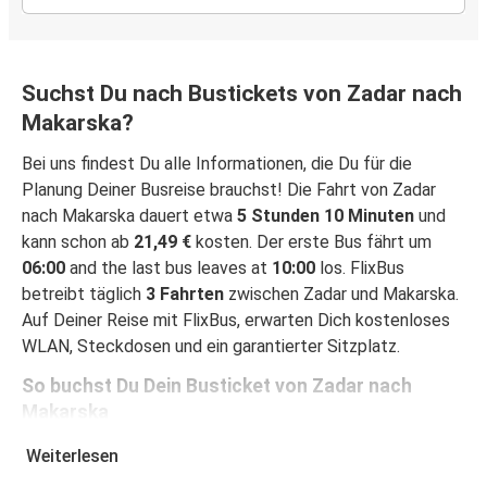
Suchst Du nach Bustickets von Zadar nach
Makarska?
Bei uns findest Du alle Informationen, die Du für die
Planung Deiner Busreise brauchst! Die Fahrt von Zadar
nach Makarska dauert etwa
5 Stunden 10 Minuten
und
kann schon ab
21,49 €
kosten. Der erste Bus fährt um
06:00
and the last bus leaves at
10:00
los. FlixBus
betreibt täglich
3 Fahrten
zwischen Zadar und Makarska.
Auf Deiner Reise mit FlixBus, erwarten Dich kostenloses
WLAN, Steckdosen und ein garantierter Sitzplatz.
So buchst Du Dein Busticket von Zadar nach
Makarska
Ein Ticket bei FlixBus zu buchen ist ganz einfach einfach:
Weiterlesen
Auf dieser Seite oder in der kostenlosen FlixBus App