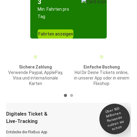
3
Min. Fahrten pro
Tag
Fahrten anzeigen
Sichere Zahlung
Einfache Buchung
Verwende Paypal, ApplePay,
Hol Dir Deine Tickets online,
Visa und internationale
in unserer App oder in einem
Karten
Flixshop
Über 500
Millionen
Digitales Ticket &
Reisende
Live-Tracking
nutzen sie
schon
Entdecke die FlixBus App