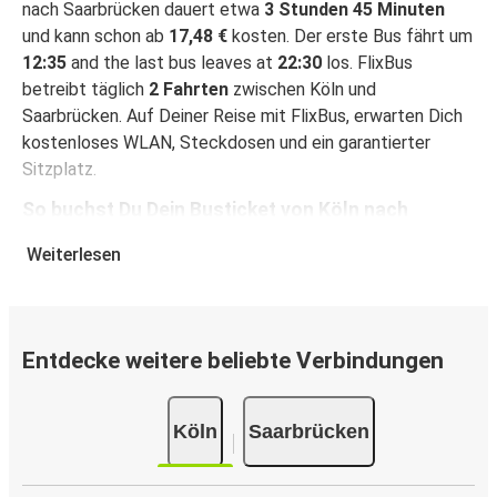
nach Saarbrücken dauert etwa
3 Stunden 45 Minuten
und kann schon ab
17,48 €
kosten. Der erste Bus fährt um
12:35
and the last bus leaves at
22:30
los. FlixBus
betreibt täglich
2 Fahrten
zwischen Köln und
Saarbrücken. Auf Deiner Reise mit FlixBus, erwarten Dich
kostenloses WLAN, Steckdosen und ein garantierter
Sitzplatz.
So buchst Du Dein Busticket von Köln nach
Saarbrücken
Weiterlesen
Ein Ticket bei FlixBus zu buchen ist ganz einfach einfach:
Auf dieser Seite oder in der kostenlosen FlixBus App
kannst Du Deine Buchung mit wenigen Klicks abschließen.
Wenn Du Dein Ticket von Köln nach Saarbrücken online
Entdecke weitere beliebte Verbindungen
kaufst, kannst Du zwischen verschiedenen sicheren
Online-Zahlungsmethoden wählen, z. B. Debitkarte,
Köln
Saarbrücken
Kreditkarte (Visa/Mastercard/Maestro/Amex/Diners
Club/JCB/Discover) Carte Bleue, PayPal, Google Pay und
Apple Pay. Alternativ kannst Du an Bord oder an einer