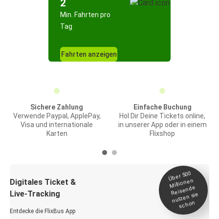
2
Min. Fahrten pro
Tag
Fahrten anzeigen
Sichere Zahlung
Einfache Buchung
Verwende Paypal, ApplePay,
Hol Dir Deine Tickets online,
Visa und internationale
in unserer App oder in einem
Karten
Flixshop
Über 500
Millionen
Digitales Ticket &
Reisende
Live-Tracking
nutzen sie
schon
Entdecke die FlixBus App