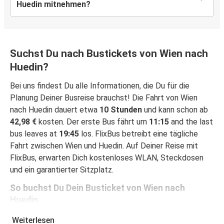
Huedin mitnehmen?
Suchst Du nach Bustickets von Wien nach
Huedin?
Bei uns findest Du alle Informationen, die Du für die
Planung Deiner Busreise brauchst! Die Fahrt von Wien
nach Huedin dauert etwa
10 Stunden
und kann schon ab
42,98 €
kosten. Der erste Bus fährt um
11:15
and the last
bus leaves at
19:45
los. FlixBus betreibt eine tägliche
Fahrt zwischen Wien und Huedin. Auf Deiner Reise mit
FlixBus, erwarten Dich kostenloses WLAN, Steckdosen
und ein garantierter Sitzplatz.
So buchst Du Dein Busticket von Wien nach
Huedin
Ein Ticket bei FlixBus zu buchen ist ganz einfach einfach:
Weiterlesen