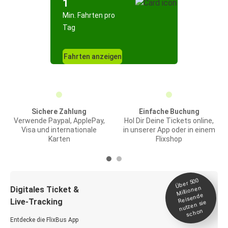
1
Min. Fahrten pro
Tag
Fahrten anzeigen
Sichere Zahlung
Einfache Buchung
Verwende Paypal, ApplePay,
Hol Dir Deine Tickets online,
Visa und internationale
in unserer App oder in einem
Karten
Flixshop
Über 500
Millionen
Digitales Ticket &
Reisende
Live-Tracking
nutzen sie
schon
Entdecke die FlixBus App