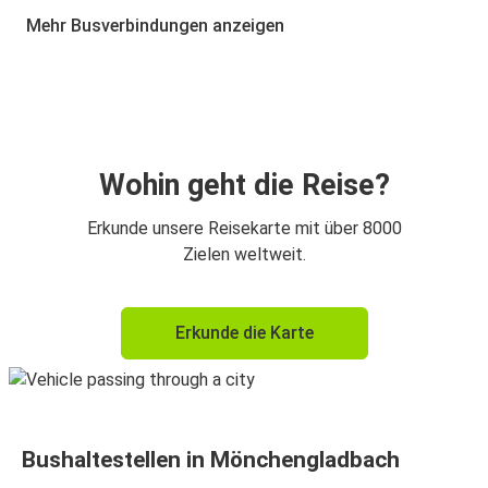
Mönchengladbach
Mehr Busverbindungen anzeigen
Wien
Mönchengladbach
Mönchengladbach
Wien
Wohin geht die Reise?
Mönchengladbach
Erkunde unsere Reisekarte mit über 8000
Krakau
Zielen weltweit.
Innsbruck
Erkunde die Karte
Mönchengladbach
Mönchengladbach
Innsbruck
Bushaltestellen in Mönchengladbach
Krakau