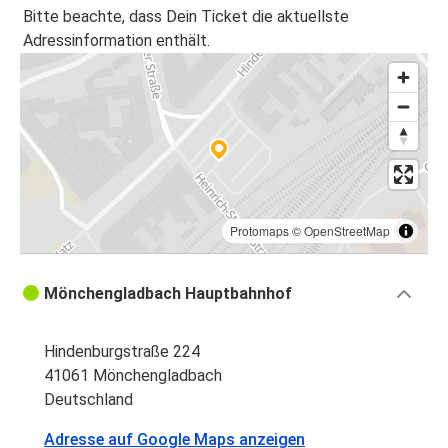
Mönchengladbach
Bitte beachte, dass Dein Ticket die aktuellste
Adressinformation enthält.
Innsbruck
Mönchengladbach
Mönchengladbach
Graz
Berlin
Mönchengladbach
Protomaps
©
OpenStreetMap
Graz
Mönchengladbach Hauptbahnhof
Mönchengladbach
Hindenburgstraße 224
41061 Mönchengladbach
Deutschland
Adresse auf Google Maps anzeigen