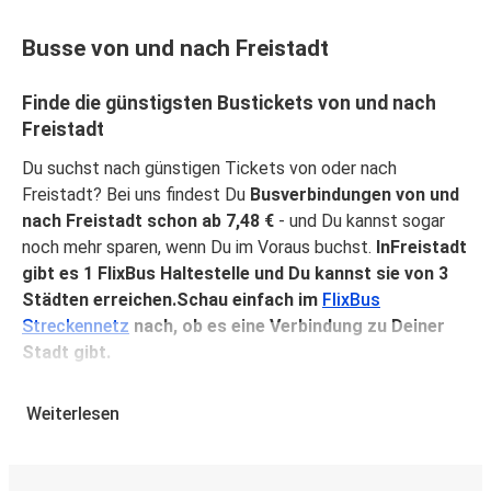
Busse von und nach Freistadt
Finde die günstigsten Bustickets von und nach
Freistadt
Du suchst nach günstigen Tickets von oder nach
Freistadt? Bei uns findest Du
Busverbindungen von und
nach Freistadt schon ab 7,48 €
- und Du kannst sogar
noch mehr sparen, wenn Du im Voraus buchst.
InFreistadt
gibt es 1 FlixBus Haltestelle und Du kannst sie von 3
Städten erreichen.Schau einfach im
FlixBus
Streckennetz
nach, ob es eine Verbindung zu Deiner
Stadt gibt.
Warum mit FlixBus von oder nach Freistadt
Weiterlesen
reisen?
FlixBus verbindet Erschwinglichkeit mit Komfort, um
seinen Fahrgästen ein hervorragendes Reiseerlebnis zu