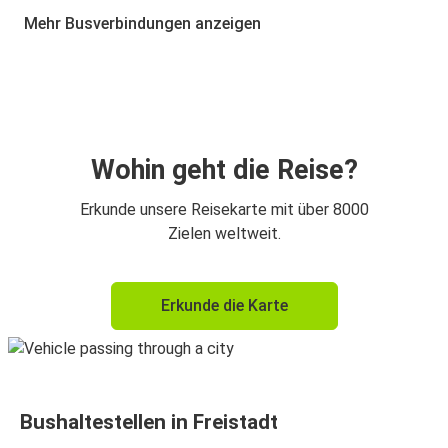
Freistadt
Mehr Busverbindungen anzeigen
Freistadt
České Budějovice
Freistadt
Český Krumlov
Wohin geht die Reise?
Erkunde unsere Reisekarte mit über 8000
Zielen weltweit.
Erkunde die Karte
Bushaltestellen in Freistadt