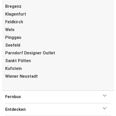
und Apple Pay. Alternativ kannst Du an Bord oder an
Bregenz
einer Verkaufsstelle in bar bezahlen.
Klagenfurt
Feldkirch
Wels
Pinggau
Seefeld
Parndorf Designer Outlet
Sankt Pölten
Kufstein
Wiener Neustadt
Fernbus
Entdecken