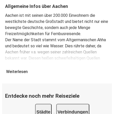
Allgemeine Infos über Aachen
Aachen
Aachen ist mit seinen über 200.000 Einwohnern die
Salzburg
westlichste deutsche Großstadt und bietet nicht nur eine
bewegte Geschichte, sondern auch jede Menge
Salzburg
Freizeitmöglichkeiten für Fernbusreisende.
Aachen
Der Name der Stadt stammt vom Altgermanischen Ahha
und bedeutet so viel wie Wasser. Dies rührte daher, da
Aachen
Aachen früher v.a. wegen seiner zahlreichen Quellen
Innsbruck
bekannt war. Diesen heißen schwefelhaltigen Quellen
wurde schon früher zugeschrieben, dass sie
Aachen
beispielsweise Rheuma heilen sollten. Auch heute noch
Weiterlesen
Bordeaux
darf Aachen sich als Kurstadt bezeichnen, auch wenn
diese Bezeichnung kaum verwendet wird.
Bordeaux
Aachen
Sehenswürdigkeiten
Entdecke noch mehr Reiseziele
Schon vom Fernbus nicht zu übersehen ist der Aachener
Bregenz
Dom. Ursprünglich wurde der Aachener Dom als
Aachen
Städte
Verbindungen
Pfalzkapelle Karl des Großen errichtet. Heute kann man