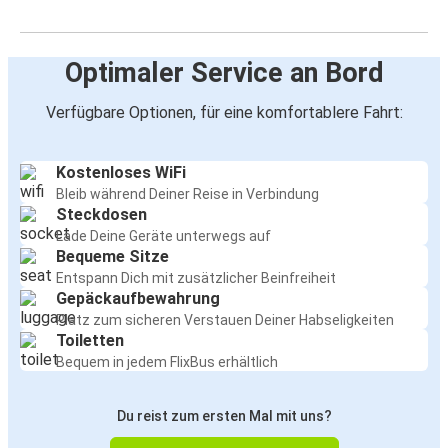
Lüttich
Aachen
Optimaler Service an Bord
München
Verfügbare Optionen, für eine komfortablere Fahrt:
München
Aachen
Kostenloses WiFi
Bleib während Deiner Reise in Verbindung
Aachen
Steckdosen
Eindhoven
Lade Deine Geräte unterwegs auf
Bequeme Sitze
Aachen
Entspann Dich mit zusätzlicher Beinfreiheit
Hamburg
Gepäckaufbewahrung
Platz zum sicheren Verstauen Deiner Habseligkeiten
Toiletten
Aachen
Bequem in jedem FlixBus erhältlich
Rotterdam
Du reist zum ersten Mal mit uns?
Aachen
Lille