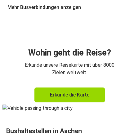
Amsterdam
Mehr Busverbindungen anzeigen
Aachen
Paris
Köln
Aachen
Wohin geht die Reise?
Paris
Erkunde unsere Reisekarte mit über 8000
Aachen
Zielen weltweit.
Aachen
Erkunde die Karte
Frankfurt
Amsterdam
Aachen
Bushaltestellen in Aachen
Aachen