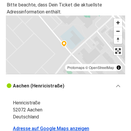
Berlin
Bitte beachte, dass Dein Ticket die aktuellste
Adressinformation enthält.
Frankfurt
Aachen
Berlin
Aachen
Maastricht
Aachen
Protomaps
©
OpenStreetMap
Aachen
Aachen (Henricistraße)
Maastricht
Henricistraße
Lüttich
52072 Aachen
Aachen
Deutschland
Aachen
Adresse auf Google Maps anzeigen