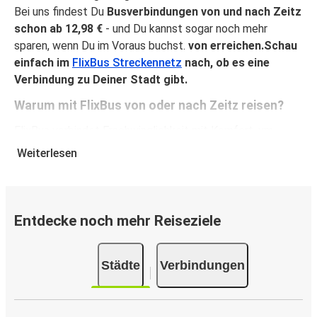
Bei uns findest Du
Busverbindungen von und nach Zeitz
schon ab 12,98 €
- und Du kannst sogar noch mehr
sparen, wenn Du im Voraus buchst.
von erreichen.Schau
einfach im
FlixBus Streckennetz
nach, ob es eine
Verbindung zu Deiner Stadt gibt.
Warum mit FlixBus von oder nach Zeitz reisen?
FlixBus verbindet Erschwinglichkeit mit Komfort, um
seinen Fahrgästen ein hervorragendes Reiseerlebnis zu
Weiterlesen
bieten. Genieße eine bequeme Reise von oder nach Zeitz
mit unseren Bordeinrichtungen wie kostenlosem WLAN
und Steckdosen. Wähle bei der Buchung Deinen
Lieblingssitzplatz und reise mit der Gewissheit, dass ein
Entdecke noch mehr Reiseziele
Handgepäck und ein aufgegebenes Gepäckstück in
Deinem Ticket inkludiert sind.
Städte
Verbindungen
So buchst Du Dein Busticket von oder nach Zeitz
Die Buchung eines Tickets bei FlixBus ist ganz